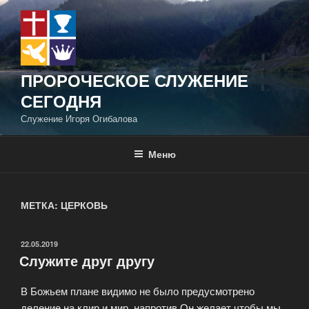
Перейти
к
содержимому
ПРОРОЧЕСКОЕ СЛУЖЕНИЕ
СЕГОДНЯ
Служение Игоря Огибалова
Меню
МЕТКА:
ЦЕРКОВЬ
ОПУБЛИКОВАНО
22.05.2019
Служите друг другу
В Божьем плане видимо не было предусмотрено
деление на клир и мир, напротив Он желает чтобы мы