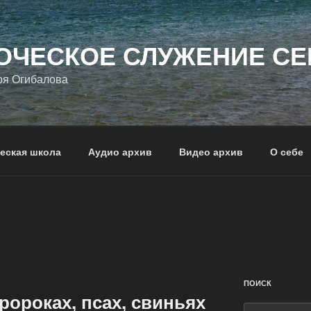
ОЧЕСКОЕ СЛУЖЕНИЕ СЕ
ря Огибалова
еская школа
Аудио архив
Видео архив
О себе
ПОИСК
ророках, псах, свиньях
Искать: