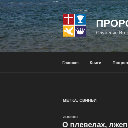
Перейти
к
содержимому
ПРОР
Служение Иго
Главная
Книги
Пророч
МЕТКА:
СВИНЬИ
ОПУБЛИКОВАНО
25.09.2018
О плевелах, лжеп