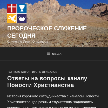
Перейти
к
содержимому
ПРОРОЧЕСКОЕ СЛУЖЕНИЕ
СЕГОДНЯ
Служение Игоря Огибалова
Меню
ОПУБЛИКОВАНО
18.11.2023
АВТОР:
ИГОРЬ ОГИБАЛОВ
Ответы на вопросы каналу
Новости Христианства
История короткого сотрудничества с каналом Новости
Христианства, где разным служителям задавались
вопросы и мы, как знали и как могли на них отвечали.