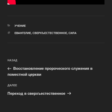
РУБРИКИ
УЧЕНИЕ
МЕТКИ
ЕВАНГЕЛИЕ
,
СВЕРХЪЕСТЕСТВЕННОЕ
,
СИЛА
Навигация
Предыдущая
НАЗАД
по
запись:
записям
Восстановление пророческого служения в
поместной церкви
Следующая
ДАЛЕЕ
запись
Переход в сверхъестественное