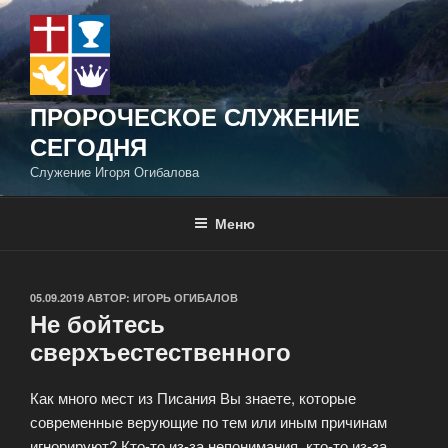
Перейти
к
содержимому
ПРОРОЧЕСКОЕ СЛУЖЕНИЕ
СЕГОДНЯ
Служение Игоря Огибалова
Меню
ОПУБЛИКОВАНО
05.09.2019
АВТОР:
ИГОРЬ ОГИБАЛОВ
Не бойтесь
сверхъестественного
Как много мест из Писания Вы знаете, которые
современные верующие по тем или иным причинам
игнорируют? Кто-то из-за непонимания, кто-то из-за