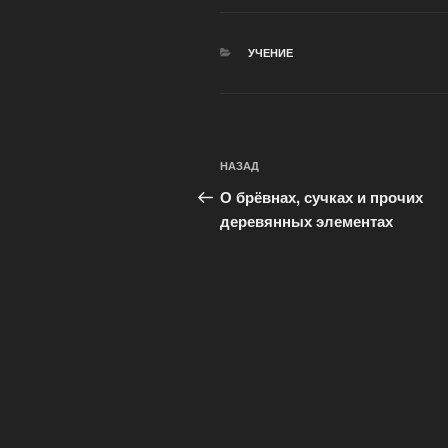
РУБРИКИ
УЧЕНИЕ
Навигация
Предыдущая
НАЗАД
по
запись:
О брёвнах, сучках и прочих
записям
деревянных элементах